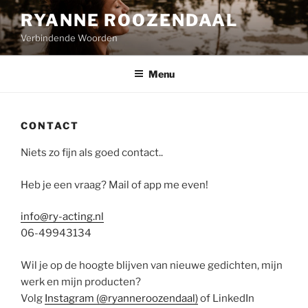
Naar
RYANNE ROOZENDAAL
de
Verbindende Woorden
inhoud
springen
Menu
CONTACT
Niets zo fijn als goed contact..
Heb je een vraag? Mail of app me even!
info@ry-acting.nl
06-49943134
Wil je op de hoogte blijven van nieuwe gedichten, mijn
werk en mijn producten?
Volg
Instagram (@ryanneroozendaal)
of LinkedIn