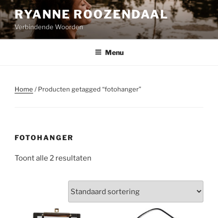
Naar
RYANNE ROOZENDAAL
de
Verbindende Woorden
inhoud
springen
Menu
Home
/ Producten getagged “fotohanger”
FOTOHANGER
Toont alle 2 resultaten