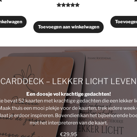
g
W
6
Waardering
3
5
5.00
op 5
d
g
inkelwagen
Toevoegen
gebaseerd
Toevoegen aan winkelwagen
o
op
rd
k
klantbeoord
e
elingen
CARDDECK – LEKKER LICHT LEVEN
Een doosje vol krachtige gedachten!
je bevat 52 kaarten met krachtige gedachten die een lekker li
aak thuis een mooi plekje voor de kaarten, trek iedere week 
laat je erdoor inspireren. Bovendien kan het bijbehorende boe
met het interpreteren van de kaart.
€
29,95