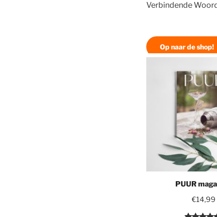
Verbindende Woorden
Op naar de shop!
PUUR maga
€
14,99