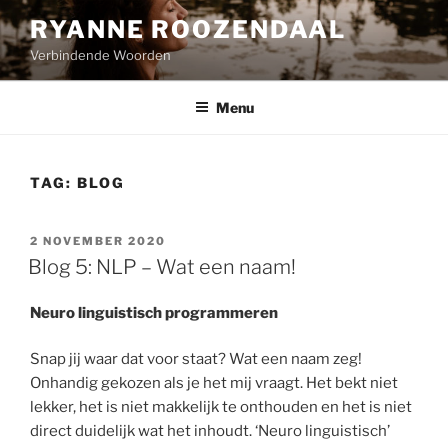
Naar
RYANNE ROOZENDAAL
de
Verbindende Woorden
inhoud
springen
Menu
TAG:
BLOG
GEPLAATST
2 NOVEMBER 2020
OP
Blog 5: NLP – Wat een naam!
Neuro linguistisch programmeren
Snap jij waar dat voor staat? Wat een naam zeg!
Onhandig gekozen als je het mij vraagt. Het bekt niet
lekker, het is niet makkelijk te onthouden en het is niet
direct duidelijk wat het inhoudt. ‘Neuro linguistisch’