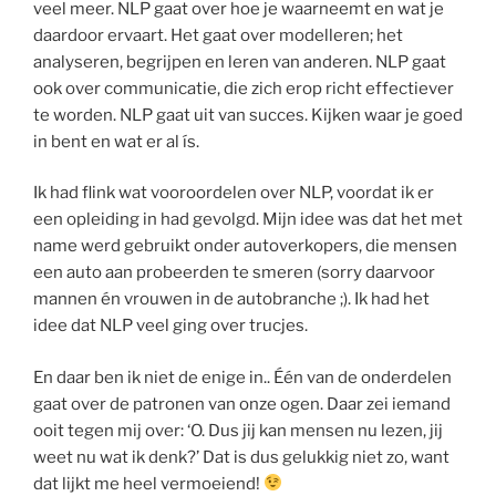
veel meer. NLP gaat over hoe je waarneemt en wat je
daardoor ervaart. Het gaat over modelleren; het
analyseren, begrijpen en leren van anderen. NLP gaat
ook over communicatie, die zich erop richt effectiever
te worden. NLP gaat uit van succes. Kijken waar je goed
in bent en wat er al ís.
Ik had flink wat vooroordelen over NLP, voordat ik er
een opleiding in had gevolgd. Mijn idee was dat het met
name werd gebruikt onder autoverkopers, die mensen
een auto aan probeerden te smeren (sorry daarvoor
mannen én vrouwen in de autobranche ;). Ik had het
idee dat NLP veel ging over trucjes.
En daar ben ik niet de enige in.. Één van de onderdelen
gaat over de patronen van onze ogen. Daar zei iemand
ooit tegen mij over: ‘O. Dus jij kan mensen nu lezen, jij
weet nu wat ik denk?’ Dat is dus gelukkig niet zo, want
dat lijkt me heel vermoeiend!