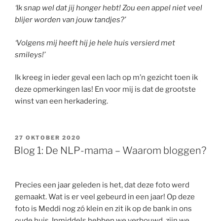
‘Ik snap wel dat jij honger hebt! Zou een appel niet veel
blijer worden van jouw tandjes?’
‘Volgens mij heeft hij je hele huis versierd met
smileys!’
Ik kreeg in ieder geval een lach op m’n gezicht toen ik
deze opmerkingen las! En voor mij is dat de grootste
winst van een herkadering.
GEPLAATST
27 OKTOBER 2020
OP
Blog 1: De NLP-mama – Waarom bloggen?
Precies een jaar geleden is het, dat deze foto werd
gemaakt. Wat is er veel gebeurd in een jaar! Op deze
foto is Meddi nog zó klein en zit ik op de bank in ons
oude huis. Inmiddels hebben we verbouwd, zijn we