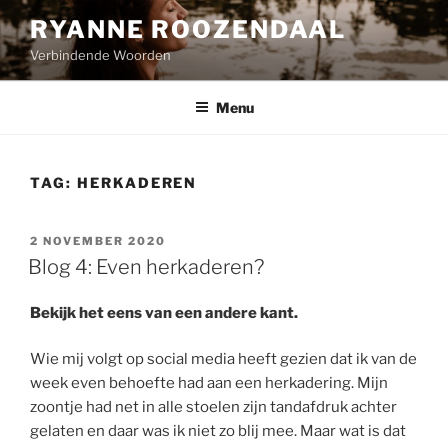
Naar
RYANNE ROOZENDAAL
de
Verbindende Woorden
inhoud
springen
Menu
TAG:
HERKADEREN
GEPLAATST
2 NOVEMBER 2020
OP
Blog 4: Even herkaderen?
Bekijk het eens van een andere kant.
Wie mij volgt op social media heeft gezien dat ik van de
week even behoefte had aan een herkadering. Mijn
zoontje had net in alle stoelen zijn tandafdruk achter
gelaten en daar was ik niet zo blij mee. Maar wat is dat