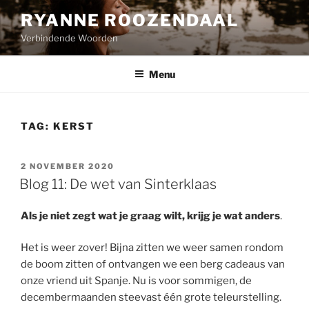
Naar
RYANNE ROOZENDAAL
de
Verbindende Woorden
inhoud
springen
Menu
TAG:
KERST
GEPLAATST
2 NOVEMBER 2020
OP
Blog 11: De wet van Sinterklaas
Als je niet zegt wat je graag wilt, krijg je wat anders
.
Het is weer zover! Bijna zitten we weer samen rondom
de boom zitten of ontvangen we een berg cadeaus van
onze vriend uit Spanje. Nu is voor sommigen, de
decembermaanden steevast één grote teleurstelling.