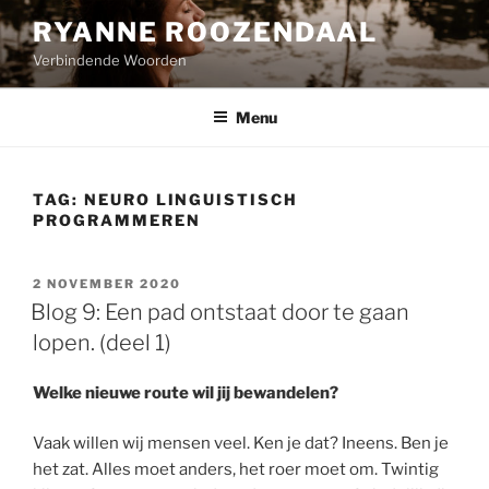
Naar
RYANNE ROOZENDAAL
de
Verbindende Woorden
inhoud
springen
Menu
TAG:
NEURO LINGUISTISCH
PROGRAMMEREN
GEPLAATST
2 NOVEMBER 2020
OP
Blog 9: Een pad ontstaat door te gaan
lopen. (deel 1)
Welke nieuwe route wil jij bewandelen?
Vaak willen wij mensen veel. Ken je dat? Ineens. Ben je
het zat. Alles moet anders, het roer moet om. Twintig