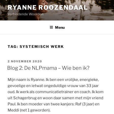
Naar
RYANNE ROOZENDAAL
de
Verbindende Woorden
inhoud
springen
Menu
TAG:
SYSTEMISCH WERK
GEPLAATST
2 NOVEMBER 2020
OP
Blog 2: De NLPmama – Wie ben ik?
Mijn naam is Ryanne. Ik ben een vrolijke, energieke,
gevoelige en ietwat ongeduldige vrouw van 33 jaar
oud. Ik werk als communicatietrainer en coach. Ik kom
uit Schagerbrug en woon daar samen met mijn vriend
Paul. Ik ben moeder van twee kanjers: Raf (3 jaar) en
Meddi (net 1 geworden).