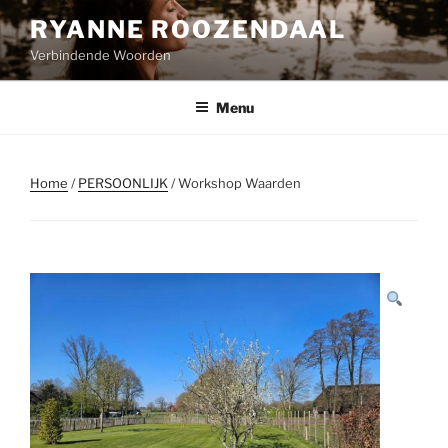
Naar
RYANNE ROOZENDAAL
de
Verbindende Woorden
inhoud
springen
Menu
Home
/
PERSOONLIJK
/ Workshop Waarden