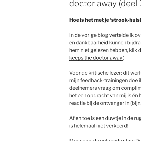
doctor away (deel 
Hoe is het met je ‘strook-hui
In de vorige blog vertelde ik ov
en dankbaarheid kunnen bijdrag
hem niet gelezen hebben, klik 
keeps the doctor away
)
Voor de kritische lezer; dit wer
mijn feedback-trainingen doe i
deelnemers vraag om complime
het een opdracht van mij is én 
reactie bij de ontvanger in (bijn
Af en toe is een duwtje in de r
is helemaal niet verkeerd!
Maar dan, de volgende stap: D