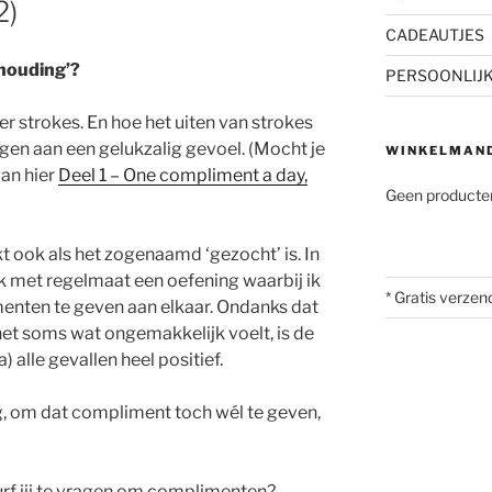
2)
CADEAUTJES
shouding’?
PERSOONLIJ
er strokes. En hoe het uiten van strokes
en aan een gelukzalig gevoel. (Mocht je
WINKELMAN
dan hier
Deel 1 – One compliment a day,
Geen producten
kt ook als het zogenaamd ‘gezocht’ is. In
k met regelmaat een oefening waarbij ik
* Gratis verzen
nten te geven aan elkaar. Ondanks dat
het soms wat ongemakkelijk voelt, is de
a) alle gevallen heel positief.
ug, om dat compliment toch wél te geven,
urf jij te vragen om complimenten?