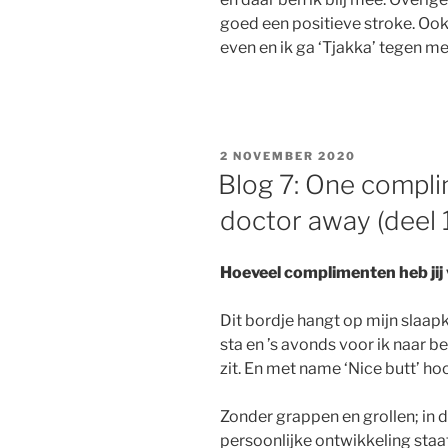
goed een positieve stroke. Ook
even en ik ga ‘Tjakka’ tegen m
GEPLAATST
2 NOVEMBER 2020
OP
Blog 7: One compli
doctor away (deel 
Hoeveel complimenten heb jij
Dit bordje hangt op mijn slaapk
sta en ’s avonds voor ik naar bed
zit. En met name ‘Nice butt’ hoo
Zonder grappen en grollen; in d
persoonlijke ontwikkeling staat