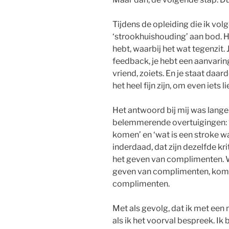
Tijdens de opleiding die ik vo
‘strookhuishouding’ aan bod. 
hebt, waarbij het wat tegenzit. 
feedback, je hebt een aanvari
vriend, zoiets. En je staat daar
het heel fijn zijn, om even iets 
Het antwoord bij mij was lange 
belemmerende overtuigingen: ‘da
komen’ en ‘wat is een stroke waa
inderdaad, dat zijn dezelfde kri
het geven van complimenten. Waa
geven van complimenten, kom ik
complimenten.
Met als gevolg, dat ik met een n
als ik het voorval bespreek. Ik