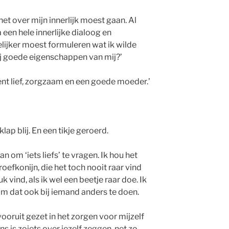
het over mijn innerlijk moest gaan. Al
een hele innerlijke dialoog en
delijker moest formuleren wat ik wilde
 jij goede eigenschappen van mij?’
bent lief, zorgzaam en een goede moeder.’
klap blij. En een tikje geroerd.
n om ‘iets liefs’ te vragen. Ik hou het
proefkonijn, die het toch nooit raar vind
 vind, als ik wel een beetje raar doe. Ik
m dat ook bij iemand anders te doen.
vooruit gezet in het zorgen voor mijzelf
ns is zoiets over jezelf zeggen, net zo