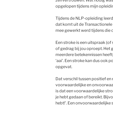
zelfvertrouwen. Wat nodig was,
opgelopen tijdens mijn opleidi
Tijdens de NLP-opleiding leerde
dat komt uit de Transactionel
mee gewerkt werd tijdens die 
Een stroke is een uitspraak (o
of gedrag bij jou oproept. Het g
meerdere betekennissen heeft;
‘aai’. Een stroke kan dus ook po
opgevat.
Dat verschil tussen positief en 
voorwaardelijke en onvoorwaard
is dat een voorwaardelijke str
je hebt gedaan of bereikt. Bijv
hebt!’. Een onvoorwaardelijke s