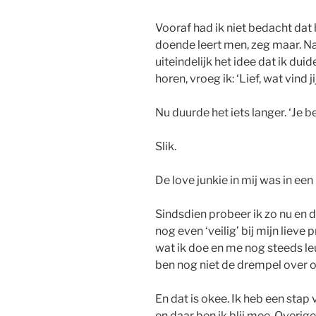
Vooraf had ik niet bedacht dat 
doende leert men, zeg maar. Na 
uiteindelijk het idee dat ik dui
horen, vroeg ik: ‘Lief, wat vind
Nu duurde het iets langer. ‘Je 
Slik.
De love junkie in mij was in een 
Sindsdien probeer ik zo nu en da
nog even ‘veilig’ bij mijn lieve 
wat ik doe en me nog steeds leuk
ben nog niet de drempel over o
En dat is okee. Ik heb een stap 
en daar ben ik blij mee. Overige