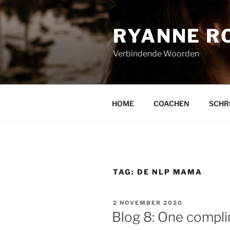
Naar
de
RYANNE R
inhoud
springen
Verbindende Woorden
HOME
COACHEN
SCHR
TAG:
DE NLP MAMA
GEPLAATST
2 NOVEMBER 2020
OP
Blog 8: One compli