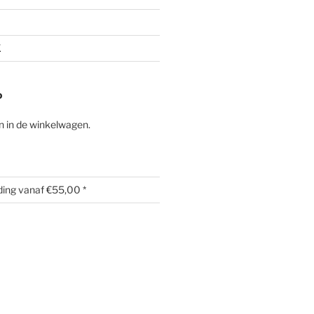
K
D
 in de winkelwagen.
ding vanaf €55,00 *