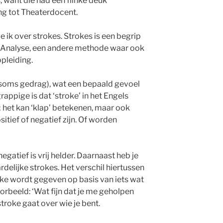
 want die had een flinke deuk
ng tot Theaterdocent.
 ik over strokes. Strokes is een begrip
e Analyse, een andere methode waar ook
opleiding.
f soms gedrag), wat een bepaald gevoel
rappige is dat ‘stroke’ in het Engels
 het kan ‘klap’ betekenen, maar ook
sitief of negatief zijn. Of worden
negatief is vrij helder. Daarnaast heb je
elijke strokes. Het verschil hiertussen
oke wordt gegeven op basis van iets wat
oorbeeld: ‘Wat fijn dat je me geholpen
troke gaat over wie je bent.