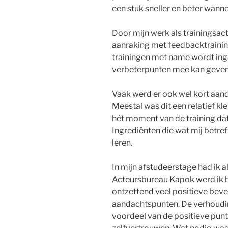
een stuk sneller en beter wanne
Door mijn werk als trainingsact
aanraking met feedbacktraininge
trainingen met name wordt ing
verbeterpunten mee kan geve
Vaak werd er ook wel kort aa
Meestal was dit een relatief kle
hét moment van de training dat
Ingrediënten die wat mij betreft
leren.
In mijn afstudeerstage had ik a
Acteursbureau Kapok werd ik be
ontzettend veel positieve beves
aandachtspunten. De verhouding
voordeel van de positieve punt